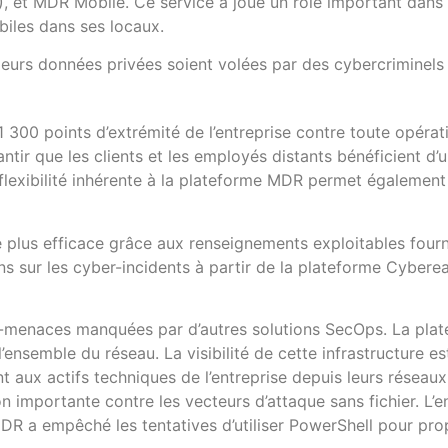
, et MDR Mobile. Ce service a joué un rôle important dans l
biles dans ses locaux.
 leurs données privées soient volées par des cybercriminels
1 300 points d’extrémité de l’entreprise contre toute opérat
ntir que les clients et les employés distants bénéficient d’
flexibilité inhérente à la plateforme MDR permet également 
 plus efficace grâce aux renseignements exploitables fourn
s sur les cyber-incidents à partir de la plateforme Cybere
menaces manquées par d’autres solutions SecOps. La pla
l’ensemble du réseau. La visibilité de cette infrastructure e
aux actifs techniques de l’entreprise depuis leurs réseaux
importante contre les vecteurs d’attaque sans fichier. L’e
DR a empêché les tentatives d’utiliser PowerShell pour pr