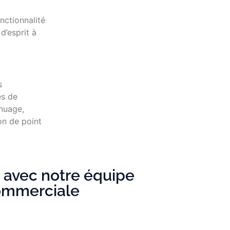
nctionnalité
d’esprit à
s
es de
 nuage,
on de point
avec notre équipe
ommerciale