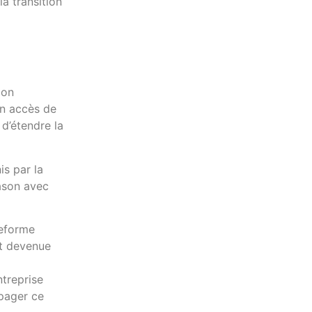
a transition
ion
un accès de
d’étendre la
is par la
ason avec
teforme
st devenue
ntreprise
opager ce