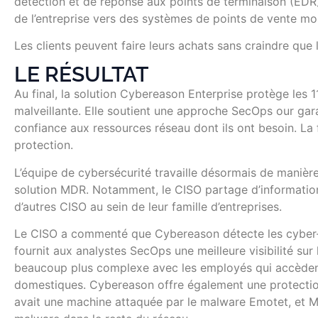
détection et de réponse aux points de terminaison (EDR)
de l’entreprise vers des systèmes de points de vente mo
Les clients peuvent faire leurs achats sans craindre que
LE RÉSULTAT
Au final, la solution Cybereason Enterprise protège les 1
malveillante. Elle soutient une approche SecOps our gara
confiance aux ressources réseau dont ils ont besoin. La 
protection.
L’équipe de cybersécurité travaille désormais de manière
solution MDR. Notamment, le CISO partage d’information
d’autres CISO au sein de leur famille d’entreprises.
Le CISO a commenté que Cybereason détecte les cyber-
fournit aux analystes SecOps une meilleure visibilité sur 
beaucoup plus complexe avec les employés qui accèdent 
domestiques. Cybereason offre également une protection 
avait une machine attaquée par le malware Emotet, et M