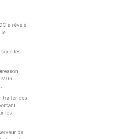
OC a révélé
 le
rsque les
bereason
s. MDR
.
 traiter des
portant
r les
serveur de