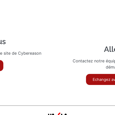
us
All
le site de Cybereason
Contactez notre équi
déma
Echangez av