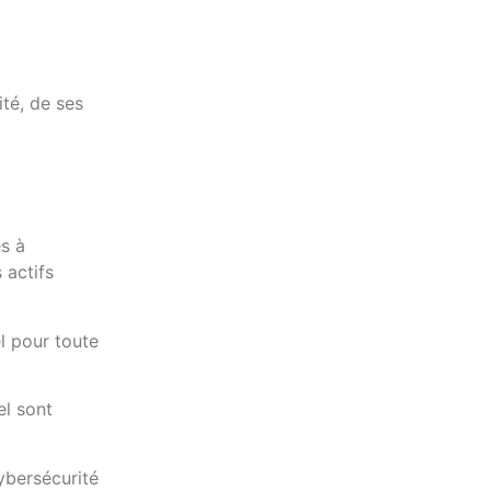
té, de ses
s à
 actifs
el pour toute
el sont
ybersécurité