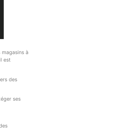
s magasins à
l est
vers des
téger ses
 des